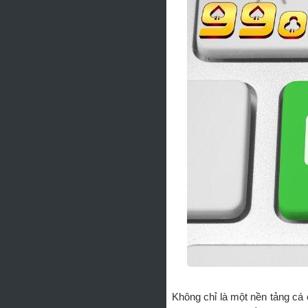
Không chỉ là một nền tảng cá