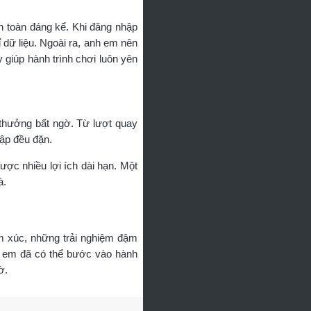
n toàn đáng kể. Khi đăng nhập
ỉ dữ liệu. Ngoài ra, anh em nên
giúp hành trình chơi luôn yên
thưởng bất ngờ. Từ lượt quay
hập đều đặn.
ược nhiều lợi ích dài hạn. Một
à.
m xúc, những trải nghiệm đậm
h em đã có thể bước vào hành
ờ.