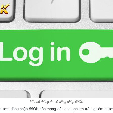
Một số thông tin về đăng nhập 99OK
 cược, đăng nhập 99OK còn mang đến cho anh em trải nghiệm mượt m