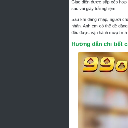
Giao diện được sắp xếp hợp 
sau vài giây trải nghiệm.
Sau khi đăng nhập, người chơi
nhân. Anh em có thể dễ dàng 
đều được vận hành mượt mà 
Hướng dẫn chi tiết 