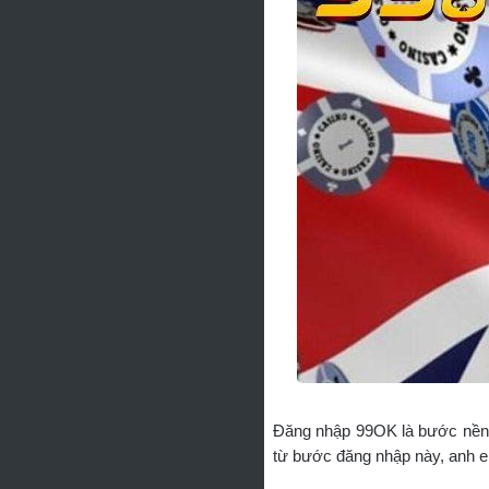
Đăng nhập 99OK là bước nền t
từ bước đăng nhập này, anh e