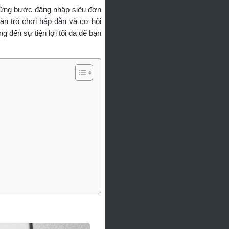
những bước đăng nhập siêu đơn
àn trò chơi hấp dẫn và cơ hội
 đến sự tiện lợi tối đa để bạn