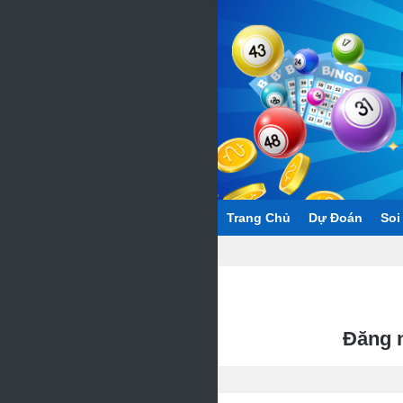
Trang Chủ
Dự Đoán
Soi
Đăng n