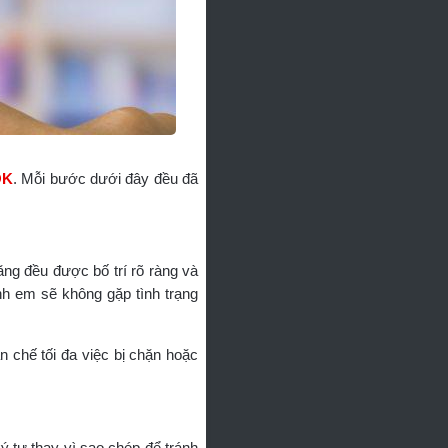
OK
. Mỗi bước dưới đây đều đã
ăng đều được bố trí rõ ràng và
nh em sẽ không gặp tình trạng
ạn chế tối đa việc bị chặn hoặc
 tự thay vì sao chép để tránh