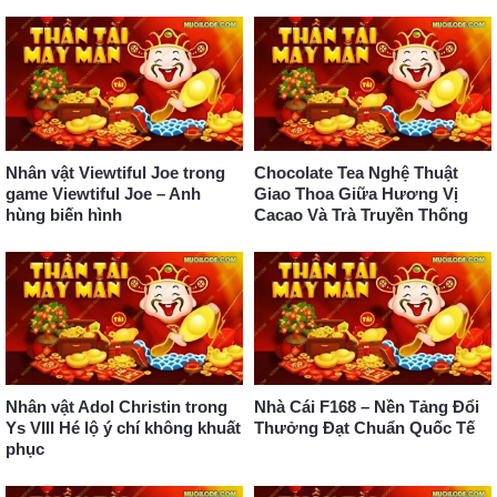
Nhân vật Viewtiful Joe trong
Chocolate Tea Nghệ Thuật
game Viewtiful Joe – Anh
Giao Thoa Giữa Hương Vị
hùng biến hình
Cacao Và Trà Truyền Thống
Nhân vật Adol Christin trong
Nhà Cái F168 – Nền Tảng Đổi
Ys VIII Hé lộ ý chí không khuất
Thưởng Đạt Chuẩn Quốc Tế
phục