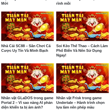
Mới
rình mồi
Nhà Cái SC88 – Sân Chơi Cá
Soi Kèo Thể Thao – Cách Làm
Cược Uy Tín Và Minh Bạch
Phổ Biến Và Nên Sử Dụng
Ngay!
Nhân vật GLaDOS trong game
Nhân vật Frisk trong game
Portal 2 – Vì sao nàng AI phản
Undertale – Hành trình chọn
diện khiến ta bị ám ảnh?
lựa làm nên phép màu