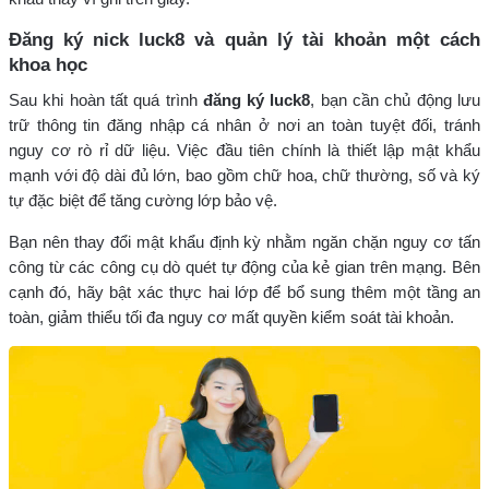
Đăng ký nick luck8 và quản lý tài khoản một cách
khoa học
Sau khi hoàn tất quá trình
đăng ký luck8
, bạn cần chủ động lưu
trữ thông tin đăng nhập cá nhân ở nơi an toàn tuyệt đối, tránh
nguy cơ rò rỉ dữ liệu. Việc đầu tiên chính là thiết lập mật khẩu
mạnh với độ dài đủ lớn, bao gồm chữ hoa, chữ thường, số và ký
tự đặc biệt để tăng cường lớp bảo vệ.
Bạn nên thay đổi mật khẩu định kỳ nhằm ngăn chặn nguy cơ tấn
công từ các công cụ dò quét tự động của kẻ gian trên mạng. Bên
cạnh đó, hãy bật xác thực hai lớp để bổ sung thêm một tầng an
toàn, giảm thiểu tối đa nguy cơ mất quyền kiểm soát tài khoản.