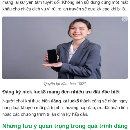
mang lại sự yên tâm tuyệt đối. Không nên sử dụng cùng một mật
khẩu cho nhiều dịch vụ vì rủi ro lan truyền sẽ cực kỳ cao khi bị lộ.
Quyền lợi đảm bảo 100%
Đăng ký nick luck8 mang đến nhiều ưu đãi đặc biệt
Người chơi khi thực hiện
đăng ký luck8
thành công sẽ nhận ngay
hàng loạt khuyến mãi giá trị như thưởng nạp đầu, ưu đãi hoàn tiền
hoặc các chương trình tri ân định kỳ hấp dẫn.
Những lưu ý quan trọng trong quá trình đăng