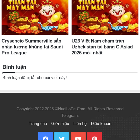
Crysencio Summerville sắp
U23 Việt Nam chạm trán
nhận lương khủng tại Saudi
Uzbekistan tại bảng C Asiad
Pro League
2026 mới nhất
Bình luận
Bình luận đã bị tắt cho bài viết này!
Copyright 2022-2025 ©NuoiLoDe.Com. All Rights Reserved
Telegram:
Trang chủ
Giới thiệu
Liên hệ
Điều khoản
Facebook
Twitter
YouTube
Pinterest