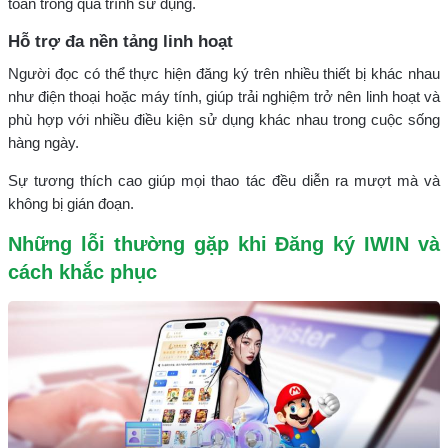
toàn trong quá trình sử dụng.
Hỗ trợ đa nền tảng linh hoạt
Người đọc có thể thực hiện đăng ký trên nhiều thiết bị khác nhau
như điện thoại hoặc máy tính, giúp trải nghiệm trở nên linh hoạt và
phù hợp với nhiều điều kiện sử dụng khác nhau trong cuộc sống
hàng ngày.
Sự tương thích cao giúp mọi thao tác đều diễn ra mượt mà và
không bị gián đoạn.
Những lỗi thường gặp khi Đăng ký IWIN và
cách khắc phục