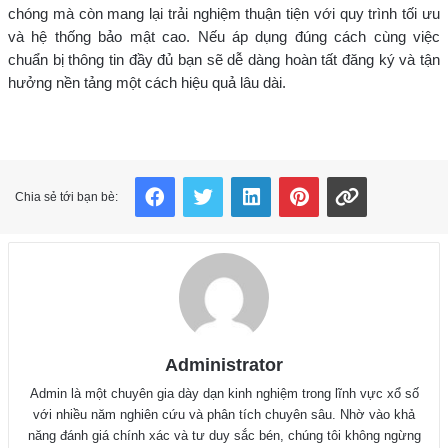
chóng mà còn mang lại trải nghiệm thuận tiện với quy trình tối ưu
và hệ thống bảo mật cao. Nếu áp dụng đúng cách cùng việc
chuẩn bị thông tin đầy đủ bạn sẽ dễ dàng hoàn tất đăng ký và tận
hưởng nền tảng một cách hiệu quả lâu dài.
Facebook
Twitter
LinkedIn
Pinterest
Copy Link
Chia sẻ tới bạn bè:
Administrator
Admin là một chuyên gia dày dạn kinh nghiệm trong lĩnh vực xổ số
với nhiều năm nghiên cứu và phân tích chuyên sâu. Nhờ vào khả
năng đánh giá chính xác và tư duy sắc bén, chúng tôi không ngừng