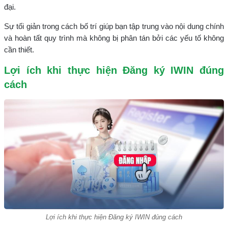
đại.
Sự tối giản trong cách bố trí giúp bạn tập trung vào nội dung chính
và hoàn tất quy trình mà không bị phân tán bởi các yếu tố không
cần thiết.
Lợi ích khi thực hiện Đăng ký IWIN đúng
cách
Lợi ích khi thực hiện Đăng ký IWIN đúng cách