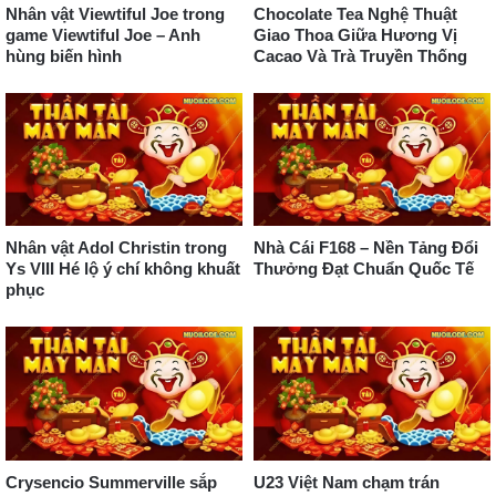
Nhân vật Viewtiful Joe trong
Chocolate Tea Nghệ Thuật
game Viewtiful Joe – Anh
Giao Thoa Giữa Hương Vị
hùng biến hình
Cacao Và Trà Truyền Thống
Nhân vật Adol Christin trong
Nhà Cái F168 – Nền Tảng Đổi
Ys VIII Hé lộ ý chí không khuất
Thưởng Đạt Chuẩn Quốc Tế
phục
Crysencio Summerville sắp
U23 Việt Nam chạm trán