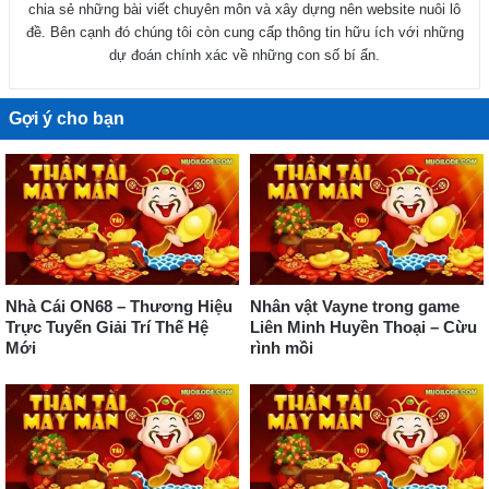
chia sẻ những bài viết chuyên môn và xây dựng nên website nuôi lô
đề. Bên cạnh đó chúng tôi còn cung cấp thông tin hữu ích với những
dự đoán chính xác về những con số bí ẩn.
Gợi ý cho bạn
Nhà Cái ON68 – Thương Hiệu
Nhân vật Vayne trong game
Trực Tuyến Giải Trí Thế Hệ
Liên Minh Huyền Thoại – Cừu
Mới
rình mồi