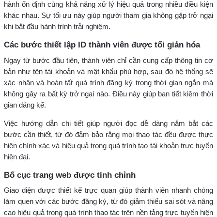
hành ổn định cùng khả năng xử lý hiệu quả trong nhiều điều kiện
khác nhau. Sự tối ưu này giúp người tham gia không gặp trở ngại
khi bắt đầu hành trình trải nghiệm.
Các bước thiết lập ID thành viên được tối giản hóa
Ngay từ bước đầu tiên, thành viên chỉ cần cung cấp thông tin cơ
bản như tên tài khoản và mật khẩu phù hợp, sau đó hệ thống sẽ
xác nhận và hoàn tất quá trình đăng ký trong thời gian ngắn mà
không gây ra bất kỳ trở ngại nào. Điều này giúp bạn tiết kiệm thời
gian đáng kể.
Việc hướng dẫn chi tiết giúp người đọc dễ dàng nắm bắt các
bước cần thiết, từ đó đảm bảo rằng mọi thao tác đều được thực
hiện chính xác và hiệu quả trong quá trình tạo tài khoản trực tuyến
hiện đại.
Bố cục trang web được tinh chỉnh
Giao diện được thiết kế trực quan giúp thành viên nhanh chóng
làm quen với các bước đăng ký, từ đó giảm thiểu sai sót và nâng
cao hiệu quả trong quá trình thao tác trên nền tảng trực tuyến hiện