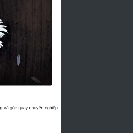
ng và góc quay chuyên nghiệp.