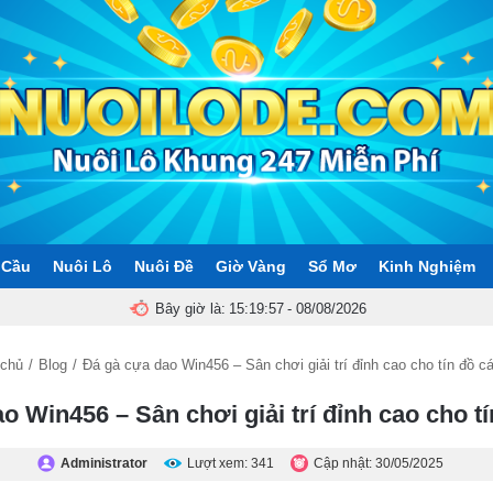
 Cầu
Nuôi Lô
Nuôi Đề
Giờ Vàng
Sổ Mơ
Kinh Nghiệm
Bây giờ là:
15:19:59
- 08/08/2026
 chủ
/
Blog
/
Đá gà cựa dao Win456 – Sân chơi giải trí đỉnh cao cho tín đồ 
o Win456 – Sân chơi giải trí đỉnh cao cho t
Administrator
Lượt xem: 341
Cập nhật: 30/05/2025