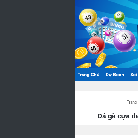
Trang Chủ
Dự Đoán
Soi
Trang
Đá gà cựa da