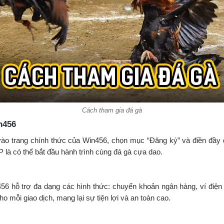
Cách tham gia đá gà
n456
vào trang chính thức của Win456, chọn mục “Đăng ký” và điền đầy đủ
là có thể bắt đầu hành trình cùng đá gà cựa dao.
56 hỗ trợ đa dạng các hình thức: chuyển khoản ngân hàng, ví điện
o mỗi giao dịch, mang lại sự tiện lợi và an toàn cao.