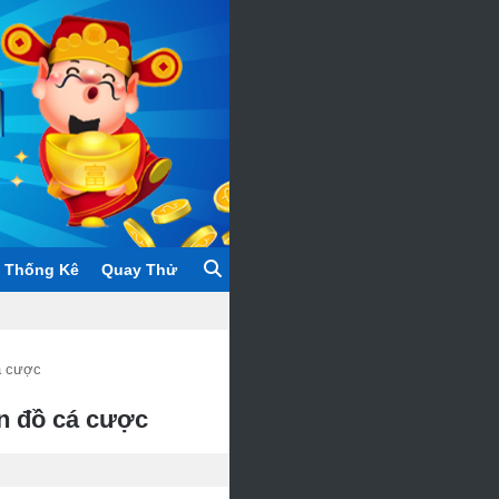
Nhập
Thống Kê
Quay Thử
từ
khóa
cá cược
cần
ín đồ cá cược
tìm...