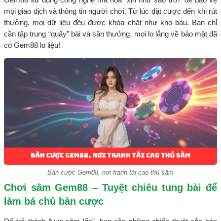
mọi giao dịch và thông tin người chơi. Từ lúc đặt cược đến khi rút
thưởng, mọi dữ liệu đều được khóa chặt như kho báu. Bạn chỉ
cần tập trung “quẩy” bài và săn thưởng, mọi lo lắng về bảo mật đã
có Gem88 lo liệu!
Bàn cược Gem88, nơi tranh tài cao thủ sâm
Chơi sâm Gem88 – Tuyệt chiêu tung bài để
làm bá chủ bàn cược