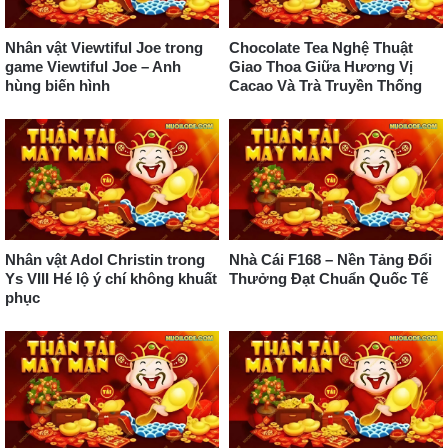
Nhân vật Viewtiful Joe trong
Chocolate Tea Nghệ Thuật
game Viewtiful Joe – Anh
Giao Thoa Giữa Hương Vị
hùng biến hình
Cacao Và Trà Truyền Thống
Nhân vật Adol Christin trong
Nhà Cái F168 – Nền Tảng Đổi
Ys VIII Hé lộ ý chí không khuất
Thưởng Đạt Chuẩn Quốc Tế
phục