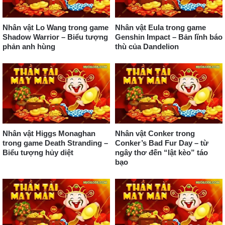
Nhân vật Lo Wang trong game
Nhân vật Eula trong game
Shadow Warrior – Biểu tượng
Genshin Impact – Bản lĩnh báo
phản anh hùng
thù của Dandelion
Nhân vật Higgs Monaghan
Nhân vật Conker trong
trong game Death Stranding –
Conker’s Bad Fur Day – từ
Biểu tượng hủy diệt
ngây thơ đến “lật kèo” táo
bạo