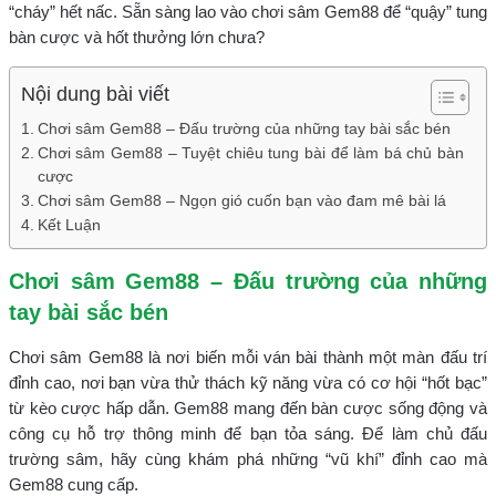
“cháy” hết nấc. Sẵn sàng lao vào chơi sâm Gem88 để “quậy” tung
bàn cược và hốt thưởng lớn chưa?
Nội dung bài viết
Chơi sâm Gem88 – Đấu trường của những tay bài sắc bén
Chơi sâm Gem88 – Tuyệt chiêu tung bài để làm bá chủ bàn
cược
Chơi sâm Gem88 – Ngọn gió cuốn bạn vào đam mê bài lá
Kết Luận
Chơi sâm Gem88 – Đấu trường của những
tay bài sắc bén
Chơi sâm Gem88 là nơi biến mỗi ván bài thành một màn đấu trí
đỉnh cao, nơi bạn vừa thử thách kỹ năng vừa có cơ hội “hốt bạc”
từ kèo cược hấp dẫn. Gem88 mang đến bàn cược sống động và
công cụ hỗ trợ thông minh để bạn tỏa sáng. Để làm chủ đấu
trường sâm, hãy cùng khám phá những “vũ khí” đỉnh cao mà
Gem88 cung cấp.