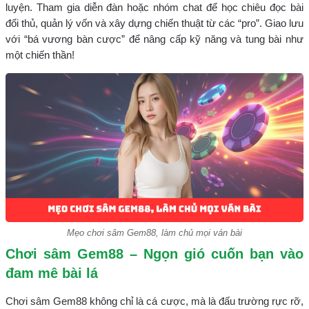
luyện. Tham gia diễn đàn hoặc nhóm chat để học chiêu đọc bài
đối thủ, quản lý vốn và xây dựng chiến thuật từ các “pro”. Giao lưu
với “bá vương bàn cược” để nâng cấp kỹ năng và tung bài như
một chiến thần!
Mẹo chơi sâm Gem88, làm chủ mọi ván bài
Chơi sâm Gem88 – Ngọn gió cuốn bạn vào
đam mê bài lá
Chơi sâm Gem88 không chỉ là cá cược, mà là đấu trường rực rỡ,