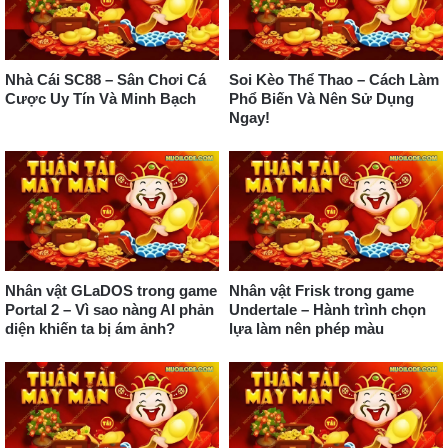
Nhà Cái SC88 – Sân Chơi Cá
Soi Kèo Thể Thao – Cách Làm
Cược Uy Tín Và Minh Bạch
Phổ Biến Và Nên Sử Dụng
Ngay!
Nhân vật GLaDOS trong game
Nhân vật Frisk trong game
Portal 2 – Vì sao nàng AI phản
Undertale – Hành trình chọn
diện khiến ta bị ám ảnh?
lựa làm nên phép màu