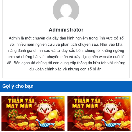
Administrator
Admin là một chuyên gia dày dạn kinh nghiệm trong lĩnh vực xổ số
với nhiều năm nghiên cứu và phân tích chuyên sâu. Nhờ vào khả
năng đánh giá chính xác và tư duy sắc bén, chúng tôi không ngừng
chia sẻ những bài viết chuyên môn và xây dựng nên website nuôi lô
đề. Bên cạnh đó chúng tôi còn cung cấp thông tin hữu ích với những
dự đoán chính xác về những con số bí ẩn.
Gợi ý cho bạn