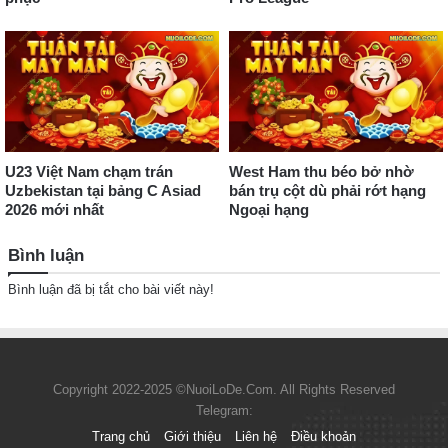
U23 Việt Nam chạm trán
West Ham thu béo bở nhờ
Uzbekistan tại bảng C Asiad
bán trụ cột dù phải rớt hạng
2026 mới nhất
Ngoại hạng
Bình luận
Bình luận đã bị tắt cho bài viết này!
Copyright 2022-2025 ©NuoiLoDe.Com. All Rights Reserved
Telegram:
Trang chủ
Giới thiệu
Liên hệ
Điều khoản