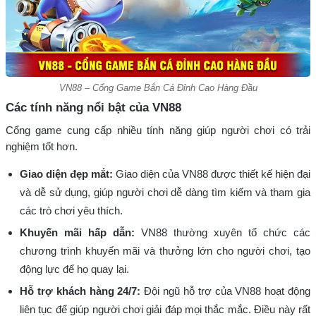
VN88 – Cổng Game Bắn Cá Đỉnh Cao Hàng Đầu
Các tính năng nổi bật của VN88
Cổng game cung cấp nhiều tính năng giúp người chơi có trải
nghiệm tốt hơn.
Giao diện đẹp mắt:
Giao diện của VN88 được thiết kế hiện đại
và dễ sử dụng, giúp người chơi dễ dàng tìm kiếm và tham gia
các trò chơi yêu thích.
Khuyến mãi hấp dẫn:
VN88 thường xuyên tổ chức các
chương trình khuyến mãi và thưởng lớn cho người chơi, tạo
động lực để họ quay lại.
Hỗ trợ khách hàng 24/7:
Đội ngũ hỗ trợ của VN88 hoạt động
liên tục để giúp người chơi giải đáp mọi thắc mắc. Điều này rất