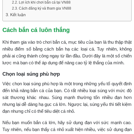
Lợi ích khi chơi bắn cá tại VN88
Cách đăng ký và tham gia VN88
Kết luận
Cách bắn cá luôn thắng
Khi tham gia vào trò chơi bắn cá, mục tiêu của bạn là thu thập thật
nhiều điểm số bằng cách bắn hạ các loại cá. Tuy nhiên, không
phải ai cũng thành công ngay từ lần đầu. Dưới đây là một số chiến
lược mà bạn có thể áp dụng để nâng cao tỷ lệ thắng của mình.
Chọn loại súng phù hợp
Việc chọn loại súng phù hợp là một trong những yếu tố quyết định
đến khả năng bắn cá của bạn. Có rất nhiều loại súng với mức độ
sát thương khác nhau. Súng mạnh thường tốn nhiều đạn hơn
nhưng lại dễ dàng hạ gục cá lớn. Ngược lại, súng yếu thì tiết kiệm
đạn nhưng chỉ có thể tiêu diệt cá nhỏ.
Nếu bạn muốn bắn cá lớn, hãy sử dụng đạn với sức mạnh cao.
Tuy nhiên, nếu bạn thấy cá nhỏ xuất hiện nhiều, việc sử dụng đạn