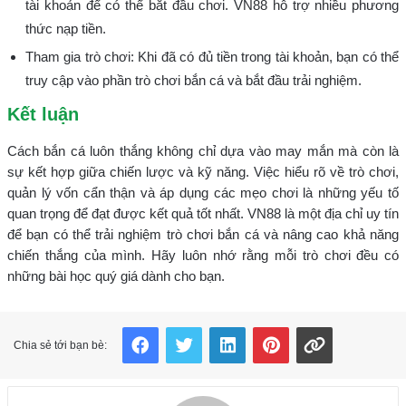
tài khoản để có thể bắt đầu chơi. VN88 hỗ trợ nhiều phương
thức nạp tiền.
Tham gia trò chơi: Khi đã có đủ tiền trong tài khoản, bạn có thể
truy cập vào phần trò chơi bắn cá và bắt đầu trải nghiệm.
Kết luận
Cách bắn cá luôn thắng không chỉ dựa vào may mắn mà còn là
sự kết hợp giữa chiến lược và kỹ năng. Việc hiểu rõ về trò chơi,
quản lý vốn cẩn thận và áp dụng các mẹo chơi là những yếu tố
quan trọng để đạt được kết quả tốt nhất. VN88 là một địa chỉ uy tín
để bạn có thể trải nghiệm trò chơi bắn cá và nâng cao khả năng
chiến thắng của mình. Hãy luôn nhớ rằng mỗi trò chơi đều có
những bài học quý giá dành cho bạn.
Facebook
Twitter
LinkedIn
Pinterest
Copy Link
Chia sẻ tới bạn bè: