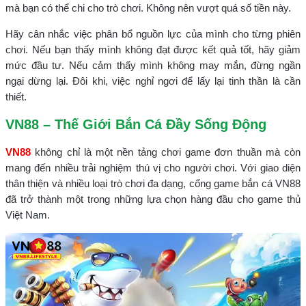
mà bạn có thể chi cho trò chơi. Không nên vượt quá số tiền này.
Hãy cân nhắc việc phân bổ nguồn lực của mình cho từng phiên
chơi. Nếu bạn thấy mình không đạt được kết quả tốt, hãy giảm
mức đầu tư. Nếu cảm thấy mình không may mắn, đừng ngần
ngại dừng lại. Đôi khi, việc nghỉ ngơi để lấy lại tinh thần là cần
thiết.
VN88 – Thế Giới Bắn Cá Đầy Sống Động
VN88
không chỉ là một nền tảng chơi game đơn thuần mà còn
mang đến nhiều trải nghiệm thú vị cho người chơi. Với giao diện
thân thiện và nhiều loại trò chơi đa dạng, cổng game bắn cá VN88
đã trở thành một trong những lựa chọn hàng đầu cho game thủ
Việt Nam.