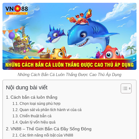
Những Cách Bắn Cá Luôn Thắng Được Cao Thủ Áp Dụng
Nội dung bài viết
Cách bắn cá luôn thắng
Chọn loại súng phù hợp
Quan sát và phân tích hành vi của cá
Chiến thuật bắn cá
Quản lý vốn hiệu quả
VN88 – Thế Giới Bắn Cá Đầy Sống Động
Các tính năng nổi bật của VN88