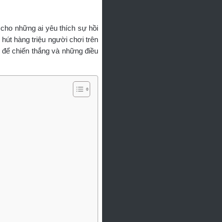
 cho những ai yêu thích sự hồi
hút hàng triệu người chơi trên
o để chiến thắng và những điều