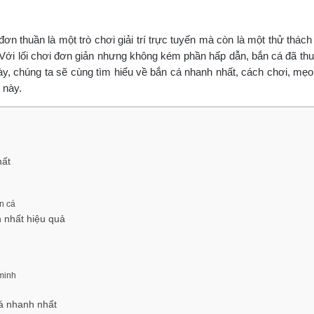
ơn thuần là một trò chơi giải trí trực tuyến mà còn là một thử thách
Với lối chơi đơn giản nhưng không kém phần hấp dẫn, bắn cá đã thu 
 này, chúng ta sẽ cùng tìm hiểu về bắn cá nhanh nhất, cách chơi, mẹ
 này.
hất
n cá
 nhất hiệu quả
h
minh
cá nhanh nhất