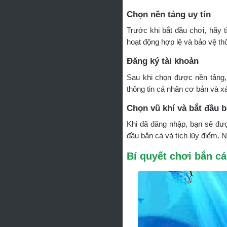
Chọn nền tảng uy tín
Trước khi bắt đầu chơi, hãy 
hoạt động hợp lệ và bảo vệ th
Đăng ký tài khoản
Sau khi chọn được nền tảng, 
thông tin cá nhân cơ bản và xá
Chọn vũ khí và bắt đầu b
Khi đã đăng nhập, bạn sẽ đượ
đầu bắn cá và tích lũy điểm. 
Bí quyết chơi bắn c