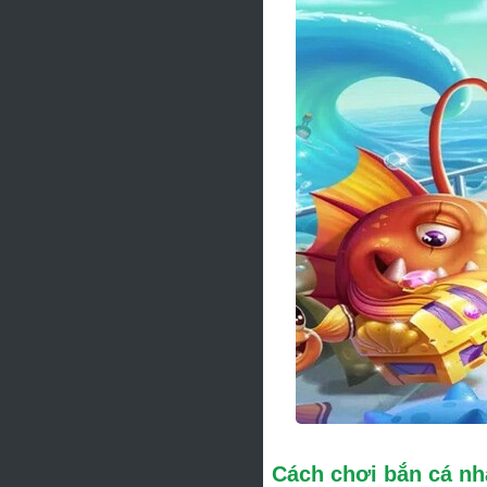
Cách chơi bắn cá nh