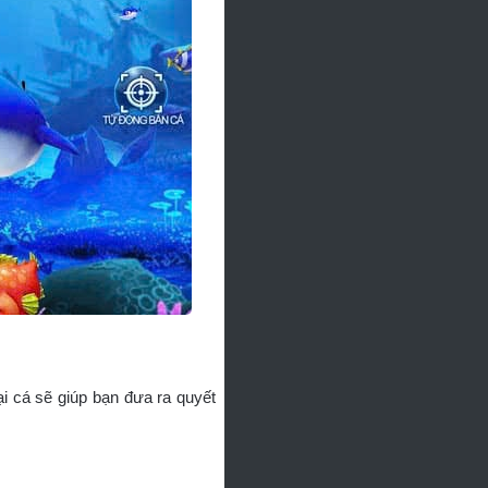
ại cá sẽ giúp bạn đưa ra quyết